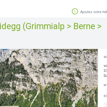
i
Ajoutez votre h
idegg (Grimmialp > Berne >
S
v
37
S
N
E