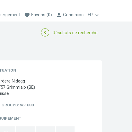
ébergement
favorite
Favoris
(0)
person
Connexion
FR
keyboard_arrow_down
Résultats de recherche
ITUATION
ordere Nidegg
57 Grimmialp (BE)
uisse
° GROUPS
: 961680
QUIPEMENT