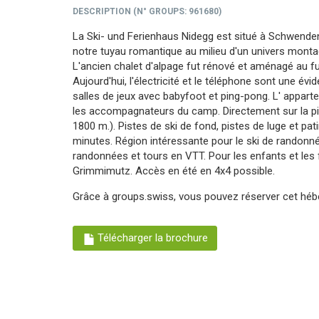
DESCRIPTION
(
N° GROUPS
: 961680)
La Ski- und Ferienhaus Nidegg est situé à Schwenden 
notre tuyau romantique au milieu d'un univers monta
L'ancien chalet d'alpage fut rénové et aménagé au fu
Aujourd'hui, l'électricité et le téléphone sont une 
salles de jeux avec babyfoot et ping-pong. L' apparte
les accompagnateurs du camp. Directement sur la pis
1800 m.). Pistes de ski de fond, pistes de luge et pat
minutes. Région intéressante pour le ski de randonnée
randonnées et tours en VTT. Pour les enfants et l
Grimmimutz. Accès en été en 4x4 possible.
Grâce à groups.swiss, vous pouvez réserver cet h
Télécharger la brochure