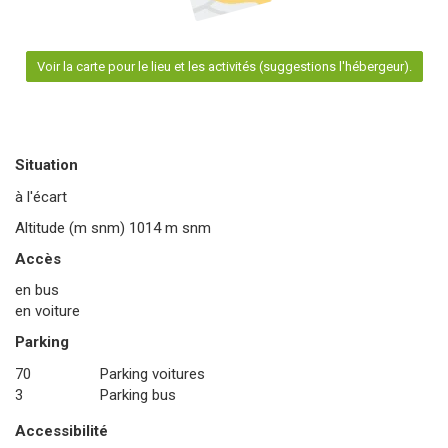
Voir la carte pour le lieu et les activités (suggestions l'hébergeur).
Situation
à l'écart
Altitude (m snm)
1014
m snm
Accès
en bus
en voiture
Parking
70
Parking voitures
3
Parking bus
Accessibilité