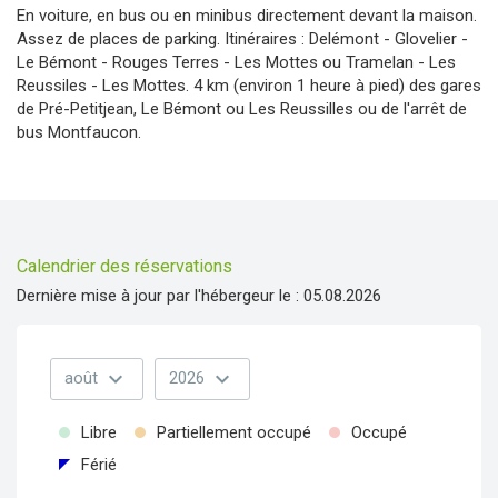
En voiture, en bus ou en minibus directement devant la maison.
Assez de places de parking. Itinéraires : Delémont - Glovelier -
Le Bémont - Rouges Terres - Les Mottes ou Tramelan - Les
Reussiles - Les Mottes. 4 km (environ 1 heure à pied) des gares
de Pré-Petitjean, Le Bémont ou Les Reussilles ou de l'arrêt de
bus Montfaucon.
Calendrier des réservations
Dernière mise à jour par l'hébergeur le : 05.08.2026
expand_more
expand_more
août
2026
Libre
Partiellement occupé
Occupé
Férié