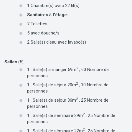
1
Chambre(s) avec
22
lit(s)
Sanitaires à l'étage
:
7
Toilettes
5
avec douche/s
2
Salle(s) d'eau avec lavabo(s)
Salles
(5)
2
1
,
Salle(s) à manger
59m
,
60
Nombre de
personnes
2
1
,
Salle(s) de séjour
20m
,
10
Nombre de
personnes
2
1
,
Salle(s) de séjour
36m
,
25
Nombre de
personnes
2
1
,
Salle(s) de séminaire
29m
,
25
Nombre de
personnes
2
1
,
Salle(s) de séminaire
22m
,
25
Nombre de