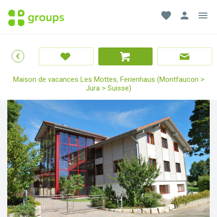
favorite
person
menu
chevron_left
Maison de vacances Les Mottes, Ferienhaus (Montfaucon >
Jura > Suisse)