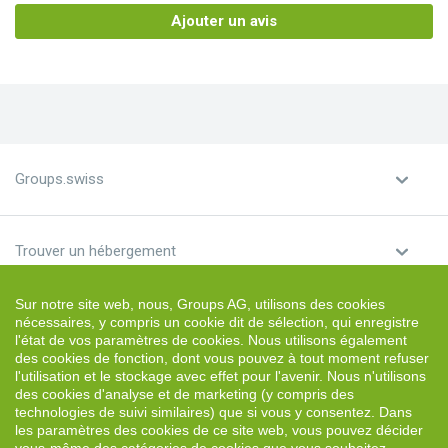
Ajouter un avis
Groups.swiss
Trouver un hébergement
Sur notre site web, nous, Groups AG, utilisons des cookies
Louer un hébergement
nécessaires, y compris un cookie dit de sélection, qui enregistre
l'état de vos paramètres de cookies. Nous utilisons également
des cookies de fonction, dont vous pouvez à tout moment refuser
l'utilisation et le stockage avec effet pour l'avenir. Nous n'utilisons
des cookies d'analyse et de marketing (y compris des
technologies de suivi similaires) que si vous y consentez. Dans
Français
les paramètres des cookies de ce site web, vous pouvez décider