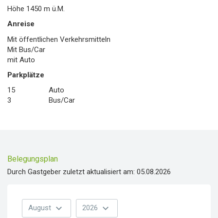
Höhe
1450
m ü.M.
Anreise
Mit öffentlichen Verkehrsmitteln
Mit Bus/Car
mit Auto
Parkplätze
15
Auto
3
Bus/Car
Belegungsplan
Durch Gastgeber zuletzt aktualisiert am: 05.08.2026
expand_more
expand_more
August
2026