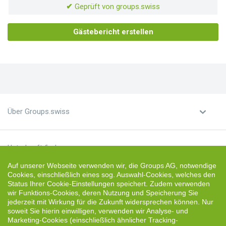
✔
Geprüft von groups.swiss
Gästebericht erstellen
Über Groups.swiss
Unterkunft finden
Auf unserer Webseite verwenden wir, die Groups AG, notwendige
Cookies, einschließlich eines sog. Auswahl-Cookies, welches den
Unterkunft vermieten
Status Ihrer Cookie-Einstellungen speichert. Zudem verwenden
wir Funktions-Cookies, deren Nutzung und Speicherung Sie
jederzeit mit Wirkung für die Zukunft widersprechen können. Nur
soweit Sie hierin einwilligen, verwenden wir Analyse- und
Marketing-Cookies (einschließlich ähnlicher Tracking-