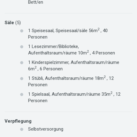
Bett/en
Säle
(5)
2
1
Speisesaal,
Speisesaal/säle
56m
,
40
Personen
1
Lesezimmer/Biblioteke,
2
Aufenthaltsraum/räume
10m
,
4
Personen
1
Kinderspielzimmer,
Aufenthaltsraum/räume
2
6m
,
6
Personen
2
1
Stübli,
Aufenthaltsraum/räume
18m
,
12
Personen
2
1
Spielsaal,
Aufenthaltsraum/räume
35m
,
12
Personen
Verpflegung
Selbstversorgung