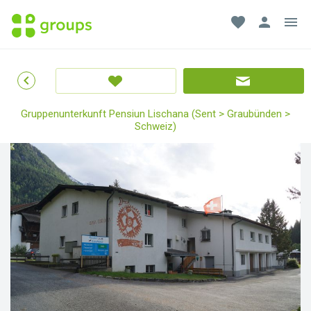
favorite
person
menu
chevron_left
Gruppenunterkunft Pensiun Lischana (Sent > Graubünden >
Schweiz)