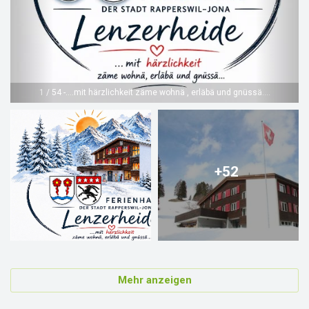
1 / 54 -....mit härzlichkeit zäme wohnä , erläbä und gnüssä....
+52
Mehr anzeigen