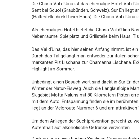
Die Chasa Val d'Uina ist das ehemalige Hotel Val d'Ui
Sent bei Scuol (Graubünden, Schweiz). Sur En liegt a
(Haltestelle direkt beim Haus). Die Chasa Val d'Uina 
Als ehemaliges Hotel bietet die Chasa Val d'Uina N
Nebenräume. Spielplatz und Grillstelle beim Haus, Ti
Das Val d'Uina, das hier seinen Anfang nimmt, ist ein
Durch das Tal gelangt man entweder zur italienisch
markanten Piz Lischana zur Chamanna Lischana. Exku
Highlight im Sommer.
Unbedingt einen Besuch wert sind direkt in Sur En d
Winter der Natur-Eisweg. Auch die Langlaufloipe Mart
Skigebiet Motta Naluns mit 80 Kilometern Pisten er
mit dem Auto. Entspannung finden sie im berühmten M
liegt an der Veloroute Nummer 6 und am attraktive
Um dem Anliegen der Suchtprävention gerecht zu wer
Aufenthalt auf alkoholische Getränke verzichten.
Dank groups.swiss buchen Sie diese Gruppenunterku