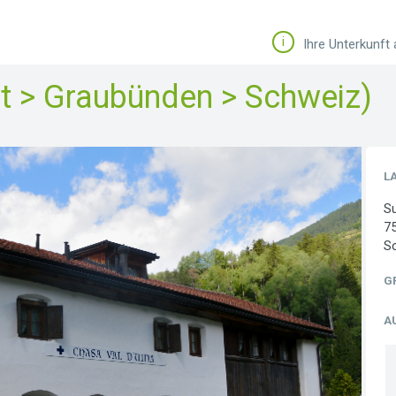
i
Ihre Unterkunft
nt > Graubünden > Schweiz)
L
Su
7
S
G
A