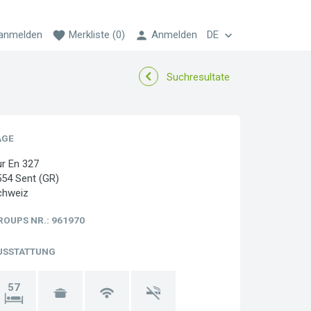
 anmelden
favorite
Merkliste
(0)
person
Anmelden
DE
keyboard_arrow_down
Suchresultate
AGE
r En 327
554 Sent (GR)
chweiz
ROUPS NR.
: 961970
USSTATTUNG
57