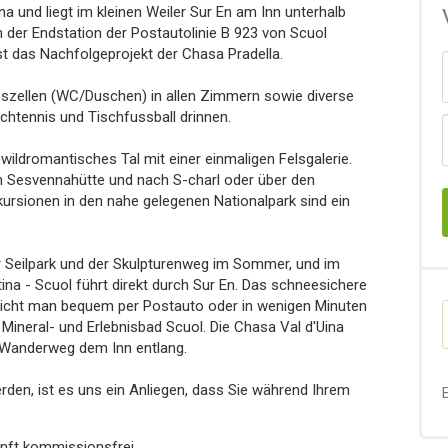
na und liegt im kleinen Weiler Sur En am Inn unterhalb
n der Endstation der Postautolinie B 923 von Scuol
ist das Nachfolgeprojekt der Chasa Pradella.
asszellen (WC/Duschen) in allen Zimmern sowie diverse
schtennis und Tischfussball drinnen.
 wildromantisches Tal mit einer einmaligen Felsgalerie.
en Sesvennahütte und nach S-charl oder über den
rsionen in den nahe gelegenen Nationalpark sind ein
er Seilpark und der Skulpturenweg im Sommer, und im
ina - Scuol führt direkt durch Sur En. Das schneesichere
reicht man bequem per Postauto oder in wenigen Minuten
ineral- und Erlebnisbad Scuol. Die Chasa Val d'Uina
n Wanderweg dem Inn entlang.
den, ist es uns ein Anliegen, dass Sie während Ihrem
nft kommissionsfrei.