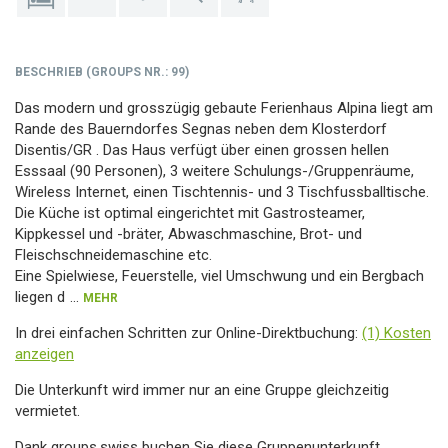
BESCHRIEB
(
GROUPS NR.
: 99)
Das modern und grosszügig gebaute Ferienhaus Alpina liegt am
Rande des Bauerndorfes Segnas neben dem Klosterdorf
Disentis/GR . Das Haus verfügt über einen grossen hellen
Esssaal (90 Personen), 3 weitere Schulungs-/Gruppenräume,
Wireless Internet, einen Tischtennis- und 3 Tischfussballtische.
Die Küche ist optimal eingerichtet mit Gastrosteamer,
Kippkessel und -bräter, Abwaschmaschine, Brot- und
Fleischschneidemaschine etc.
Eine Spielwiese, Feuerstelle, viel Umschwung und ein Bergbach
liegen d
...
MEHR
In drei einfachen Schritten zur Online-Direktbuchung:
(1) Kosten
anzeigen
Die Unterkunft wird immer nur an eine Gruppe gleichzeitig
vermietet.
Dank groups.swiss buchen Sie diese Gruppenunterkunft