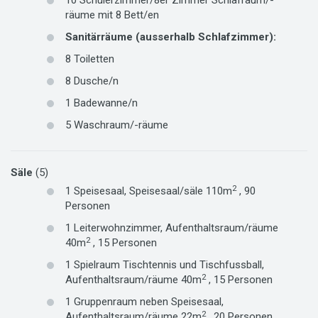
10
Schülerzimmer/8er Zimmer
Schlafraum/-
räume mit
8
Bett/en
Sanitärräume (ausserhalb Schlafzimmer)
:
8
Toiletten
8
Dusche/n
1
Badewanne/n
5
Waschraum/-räume
Säle
(5)
2
1
Speisesaal,
Speisesaal/säle
110m
,
90
Personen
1
Leiterwohnzimmer,
Aufenthaltsraum/räume
2
40m
,
15
Personen
1
Spielraum Tischtennis und Tischfussball,
2
Aufenthaltsraum/räume
40m
,
15
Personen
1
Gruppenraum neben Speisesaal,
2
Aufenthaltsraum/räume
22m
,
20
Personen